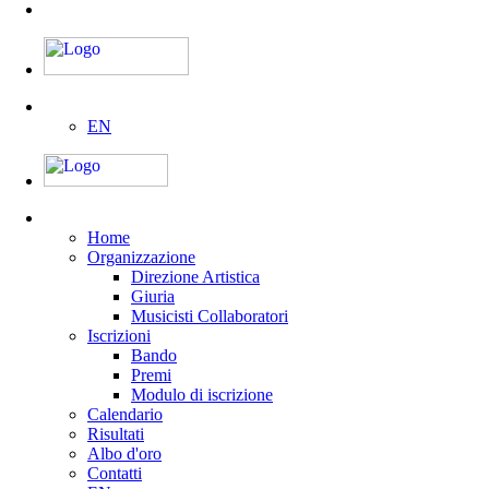
EN
Home
Organizzazione
Direzione Artistica
Giuria
Musicisti Collaboratori
Iscrizioni
Bando
Premi
Modulo di iscrizione
Calendario
Risultati
Albo d'oro
Contatti