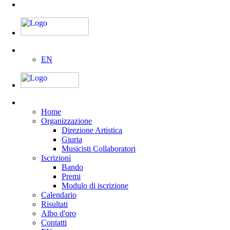
EN
Home
Organizzazione
Direzione Artistica
Giuria
Musicisti Collaboratori
Iscrizioni
Bando
Premi
Modulo di iscrizione
Calendario
Risultati
Albo d'oro
Contatti